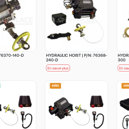
 76370-140-D
HYDRAULIC HOIST | P/N: 76368-
HYDRA
240-D
300
En savoir plus
En sav