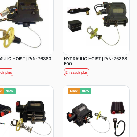
ULIC HOIST | P/N: 76363-
HYDRAULIC HOIST | P/N: 76368-
500
oir plus
En savoir plus