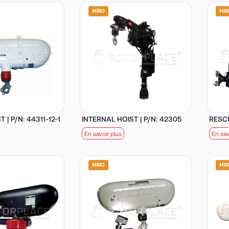
 | P/N: 44311-12-1
INTERNAL HOIST | P/N: 42305
RESCU
En savoir plus
En sav