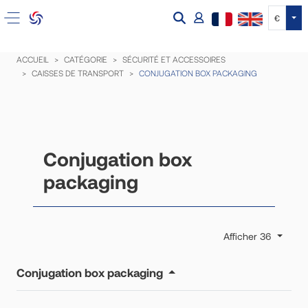
Tog
€
ACCUEIL
CATÉGORIE
SÉCURITÉ ET ACCESSOIRES
CAISSES DE TRANSPORT
CONJUGATION BOX PACKAGING
Conjugation box
packaging
Afficher 36
Conjugation box packaging