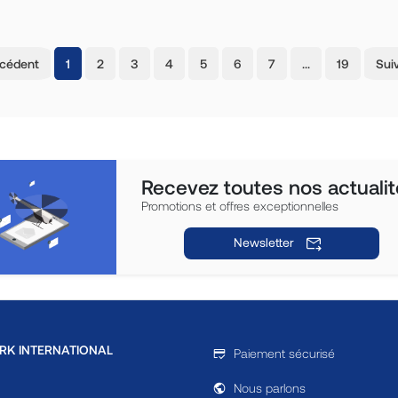
(current)
écédent
1
2
3
4
5
6
7
…
19
Sui
Recevez toutes nos actualit
Promotions et offres exceptionnelles
Newsletter
RK INTERNATIONAL
Paiement sécurisé
Nous parlons