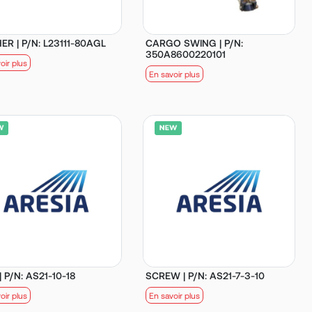
R | P/N: L23111-80AGL
CARGO SWING | P/N:
350A8600220101
oir plus
En savoir plus
| P/N: AS21-10-18
SCREW | P/N: AS21-7-3-10
oir plus
En savoir plus