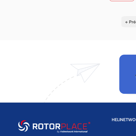
← Pr
HELINETWO