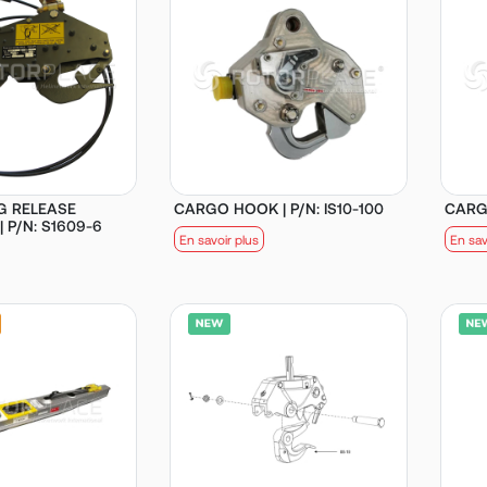
G RELEASE
CARGO HOOK | P/N: IS10-100
CARGO
 P/N: S1609-6
En savoir plus
En sav