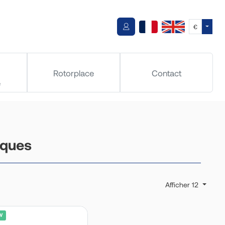
Toggle
€
Rotorplace
Contact
e
iques
Afficher 12