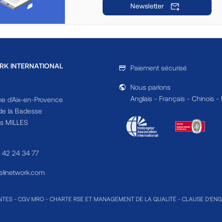
Newsletter
RK INTERNATIONAL
Paiement sécurisé
Nous parlons
Anglais - Français - Chinois -
e d'Aix-en-Provence
e la Badesse
s MILLES
4 42 24 34 77
linetwork.com
NTES
-
CGV MRO
-
CHARTE RSE ET MANAGEMENT DE LA QUALITÉ
-
CLAUSE D'EN