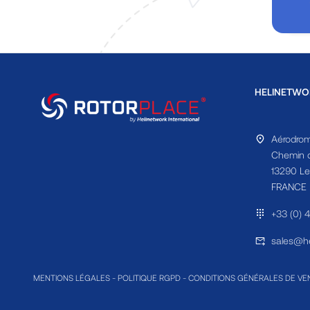
HELINETWO
Aérodrom
Chemin d
13290 Le
FRANCE
+33 (0) 
sales@he
MENTIONS LÉGALES
-
POLITIQUE RGPD
-
CONDITIONS GÉNÉRALES DE VE