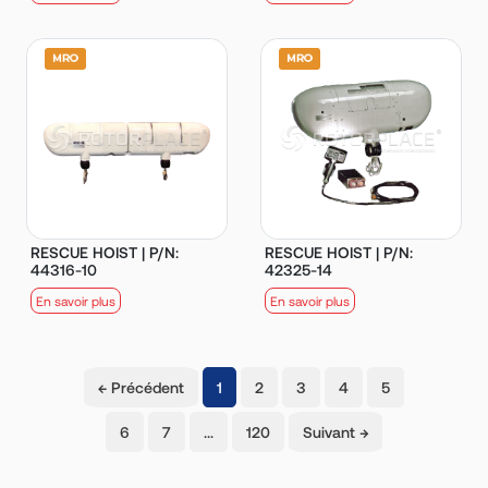
RESCUE HOIST | P/N:
RESCUE HOIST | P/N:
44316-10
42325-14
En savoir plus
En savoir plus
(current)
← Précédent
1
2
3
4
5
6
7
…
120
Suivant →