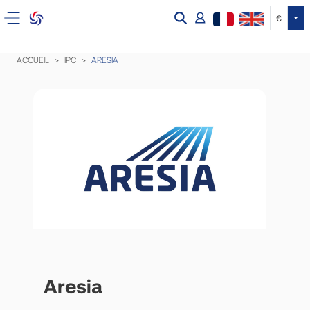
Tog
€
ACCUEIL
IPC
ARESIA
Aresia