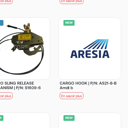
oir plus
En savoir plus
O SLING RELEASE
CARGO HOOK | P/N: AS21-8-B
NISM | P/N: S1609-6
Amdt b
oir plus
En savoir plus