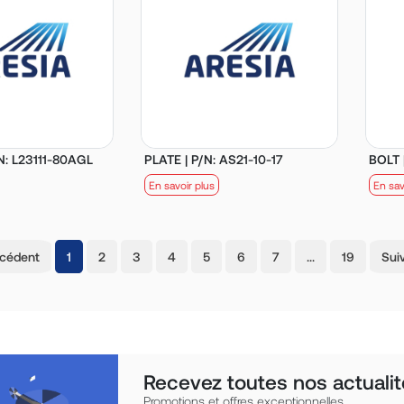
: L23111-80AGL
PLATE | P/N: AS21-10-17
BOLT 
En savoir plus
En sav
(current)
écédent
1
2
3
4
5
6
7
…
19
Sui
Recevez toutes nos actualit
Promotions et offres exceptionnelles