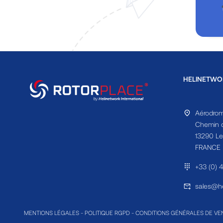
HELINETWO
Aérodrom
Chemin d
13290 Le
FRANCE
+33 (0) 
sales@he
MENTIONS LÉGALES
-
POLITIQUE RGPD
-
CONDITIONS GÉNÉRALES DE VE