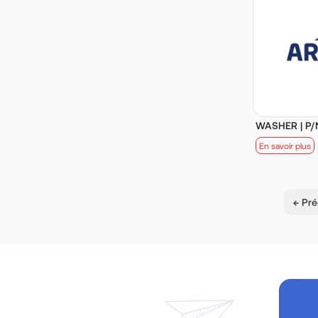
WASHER | P/N
En savoir plus
← Pr