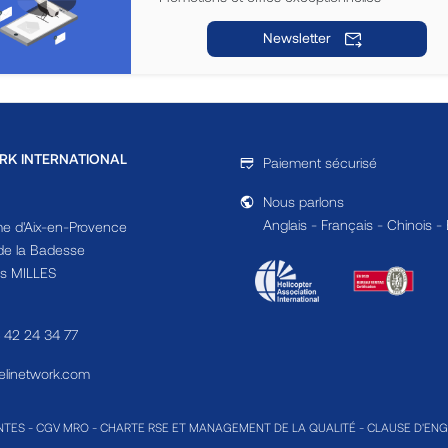
Newsletter
RK INTERNATIONAL
Paiement sécurisé
Nous parlons
Anglais - Français - Chinois -
e d'Aix-en-Provence
e la Badesse
s MILLES
4 42 24 34 77
linetwork.com
NTES
-
CGV MRO
-
CHARTE RSE ET MANAGEMENT DE LA QUALITÉ
-
CLAUSE D'EN