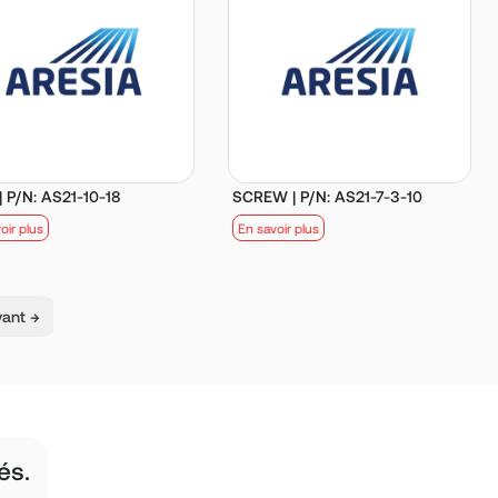
| P/N: AS21-10-18
SCREW | P/N: AS21-7-3-10
oir plus
En savoir plus
vant →
és.