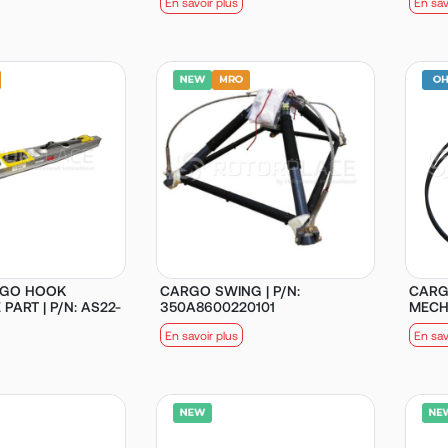
En savoir plus
En sav
RGO HOOK
CARGO SWING | P/N:
CARG
PART | P/N: AS22-
350A8600220101
MECHA
En savoir plus
En sav