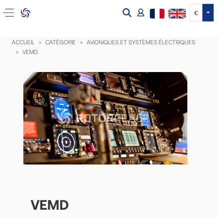
Tog
€
ACCUEIL
CATÉGORIE
AVIONIQUES ET SYSTÈMES ÉLECTRIQUES
VEMD
VEMD