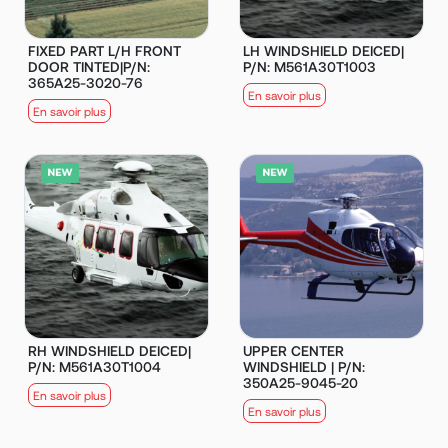
FIXED PART L/H FRONT
LH WINDSHIELD DEICED|
DOOR TINTED|P/N:
P/N: M561A30T1003
365A25-3020-76
En savoir plus
En savoir plus
RH WINDSHIELD DEICED|
UPPER CENTER
P/N: M561A30T1004
WINDSHIELD | P/N:
350A25-9045-20
En savoir plus
En savoir plus