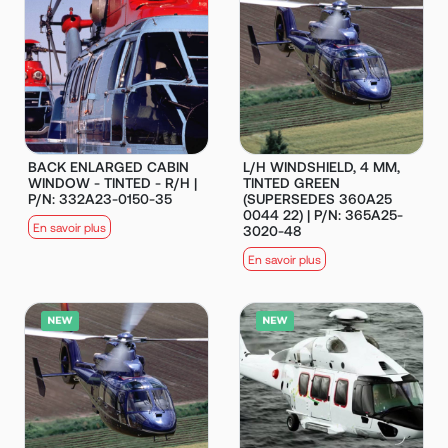
BACK ENLARGED CABIN
L/H WINDSHIELD, 4 MM,
WINDOW - TINTED - R/H |
TINTED GREEN
P/N: 332A23-0150-35
(SUPERSEDES 360A25
0044 22) | P/N: 365A25-
En savoir plus
3020-48
En savoir plus