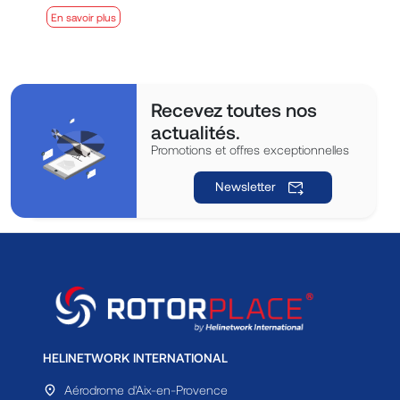
En savoir plus
E
Recevez toutes nos
actualités.
Promotions et offres exceptionnelles
Newsletter
HELINETWORK INTERNATIONAL
Aérodrome d'Aix-en-Provence