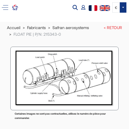
Tog
€
Accueil
Fabricants
Safran aerosystems
< RETOUR
FLOAT PIE | P/N: 215343-0
Certaines images ne sont pas contractuelles, utilisez le numéro de pièce pour
commander.