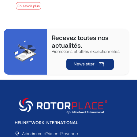
En savoir plus
E
Recevez toutes nos
actualités.
Promotions et offres exceptionnelles
Newsletter
HELINETWORK INTERNATIONAL
Aérodrome d'Aix-en-Provence