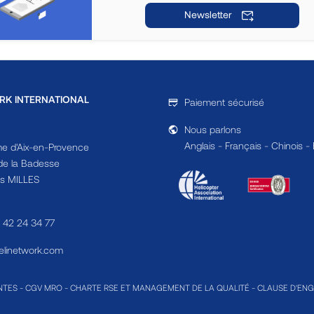
Newsletter
RK INTERNATIONAL
Paiement sécurisé
Nous parlons
Anglais - Français - Chinois -
e d'Aix-en-Provence
e la Badesse
s MILLES
4 42 24 34 77
linetwork.com
NTES
-
CGV MRO
-
CHARTE RSE ET MANAGEMENT DE LA QUALITÉ
-
CLAUSE D'EN