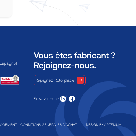
Vous êtes fabricant ?
Rejoignez-nous.
 Espagnol
Rejoignez Rotorplace
Suivez-nous :
GAGEMENT
-
CONDITIONS GÉNÉRALES D'ACHAT
DESIGN BY
ARTENIUM