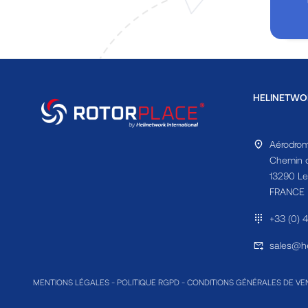
HELINETWO
Aérodrom
Chemin d
13290 Le
FRANCE
+33 (0) 
sales@he
MENTIONS LÉGALES
-
POLITIQUE RGPD
-
CONDITIONS GÉNÉRALES DE VE