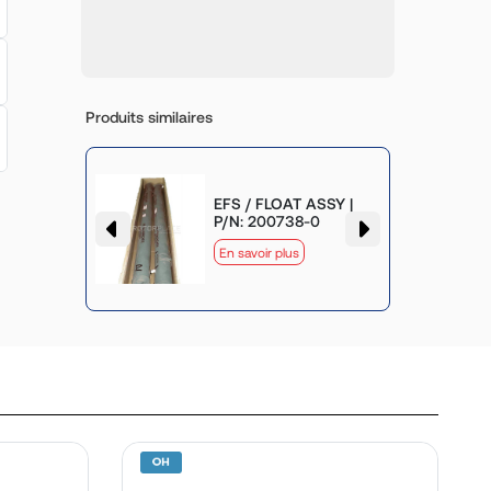
Produits similaires
SSY |
EFS / FLOAT ASSY |
P/N: 200738-0
En savoir plus