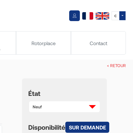
Toggle
€
Rotorplace
Contact
e
< RETOUR
État
Neuf
Disponibilité
SUR DEMANDE