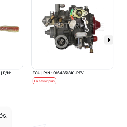
| P/N:
FCU | P/N : 0164851810-REV
D
En savoir plus
E
és.