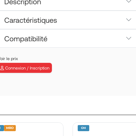
Description
Caractéristiques
Compatibilité
EFS / FLOAT A
oir le prix
P/N: 212028-0
Connexion / Inscription
En savoir plus