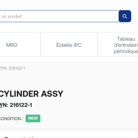
Tableau
MRO
Éclatés IPC
d'entretien
périodiqu
/N: 216122-1
CYLINDER ASSY
P/N:
216122-1
CONDITION :