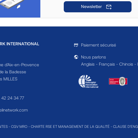
Newsletter
RK INTERNATIONAL
Paiement sécurisé
Nous parlons
Anglais - Français - Chinois -
e d'Aix-en-Provence
e la Badesse
s MILLES
4 42 24 34 77
linetwork.com
NTES
-
CGV MRO
-
CHARTE RSE ET MANAGEMENT DE LA QUALITÉ
-
CLAUSE D'EN