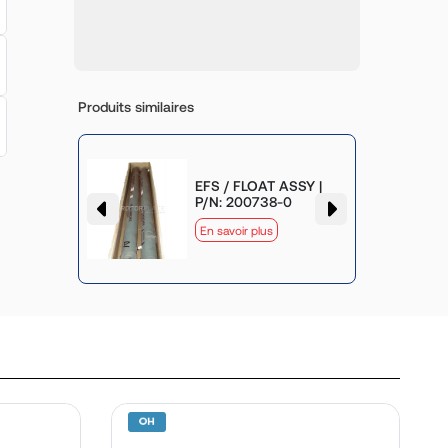
Produits similaires
SSY |
EFS / FLOAT ASSY |
P/N: 200738-0
En savoir plus