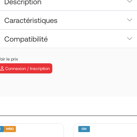
Description
Caractéristiques
Compatibilité
EFS / FLOAT A
oir le prix
P/N: 212028-0
Connexion / Inscription
En savoir plus