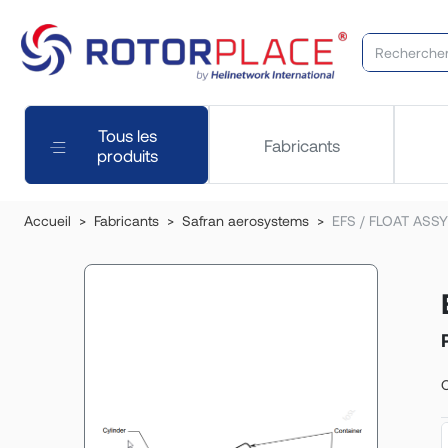
Tous les
Fabricants
produits
Accueil
Fabricants
Safran aerosystems
EFS / FLOAT ASSY