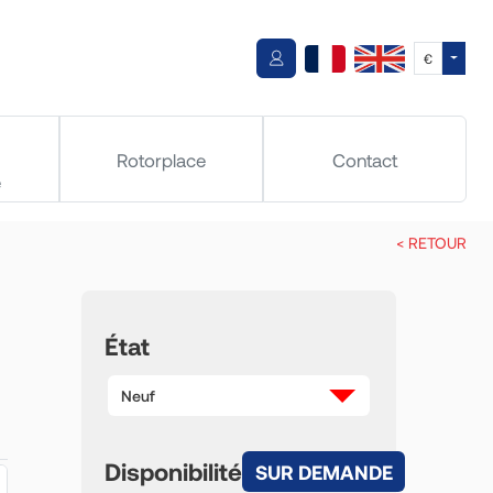
Toggle
€
Rotorplace
Contact
e
< RETOUR
État
Neuf
Disponibilité
SUR DEMANDE