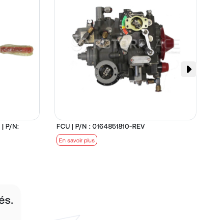
| P/N:
FCU | P/N : 0164851810-REV
D
En savoir plus
E
és.