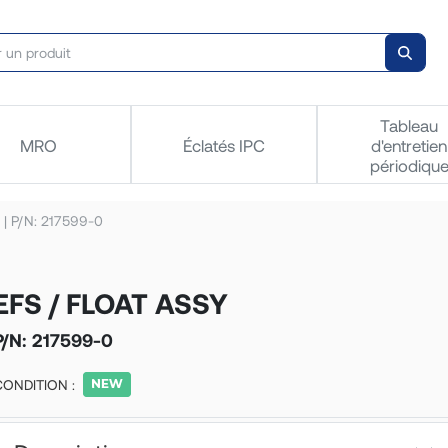
Tableau
MRO
Éclatés IPC
d'entretien
périodiqu
 | P/N: 217599-0
EFS / FLOAT ASSY
P/N:
217599-0
CONDITION :