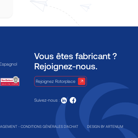
Vous êtes fabricant ?
Rejoignez-nous.
 Espagnol
Rejoignez Rotorplace
Suivez-nous :
GAGEMENT
-
CONDITIONS GÉNÉRALES D'ACHAT
DESIGN BY
ARTENIUM