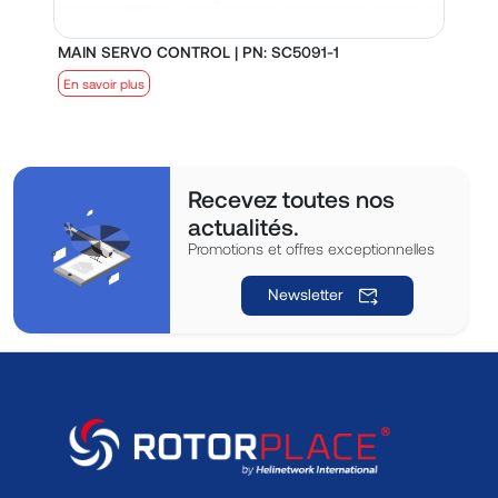
MAIN SERVO CONTROL | PN: SC5091-1
S
En savoir plus
E
Recevez toutes nos
actualités.
Promotions et offres exceptionnelles
Newsletter