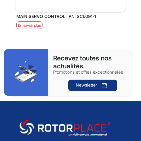
MAIN SERVO CONTROL | PN: SC5091-1
S
En savoir plus
E
Recevez toutes nos
actualités.
Promotions et offres exceptionnelles
Newsletter