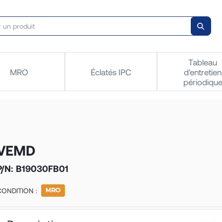
Tableau
MRO
Éclatés IPC
d'entretien
périodiqu
VEMD
P/N:
B19030FB01
CONDITION :