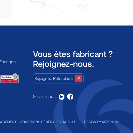
Vous êtes fabricant ?
Rejoignez-nous.
 Espagnol
Rejoignez Rotorplace
Suivez-nous :
GAGEMENT
-
CONDITIONS GÉNÉRALES D'ACHAT
DESIGN BY
ARTENIUM