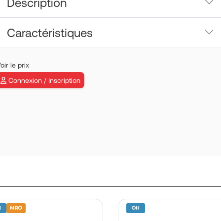
Description
Caractéristiques
oir le prix
Connexion / Inscription
VEMD | P/N:
B19030SD06
En savoir plus