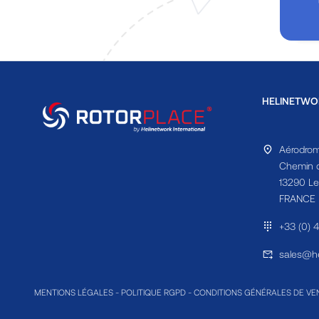
HELINETWO
Aérodrom
Chemin d
13290 Le
FRANCE
+33 (0) 
sales@he
MENTIONS LÉGALES
-
POLITIQUE RGPD
-
CONDITIONS GÉNÉRALES DE VE