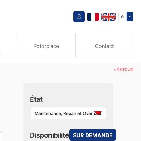
Toggle
€
Rotorplace
Contact
e
< RETOUR
État
Maintenance, Repair et Overhaul
Disponibilité
SUR DEMANDE