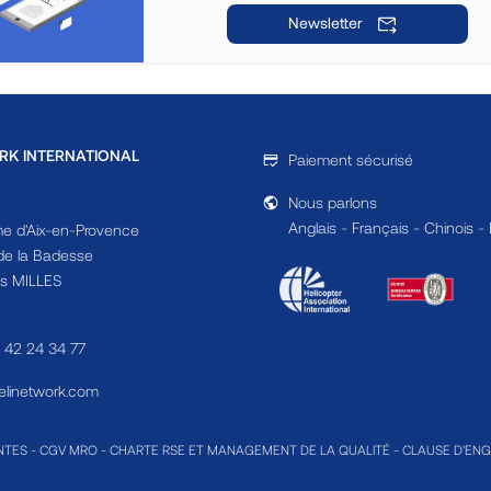
Newsletter
RK INTERNATIONAL
Paiement sécurisé
Nous parlons
Anglais - Français - Chinois -
e d'Aix-en-Provence
e la Badesse
s MILLES
4 42 24 34 77
linetwork.com
NTES
-
CGV MRO
-
CHARTE RSE ET MANAGEMENT DE LA QUALITÉ
-
CLAUSE D'EN