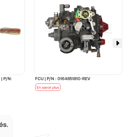
| P/N:
FCU | P/N : 0164851810-REV
D
En savoir plus
E
és.