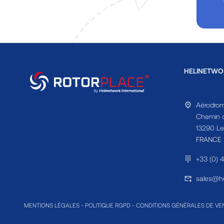
HELINETWO
Aérodrom
Chemin d
13290 Le
FRANCE
+33 (0) 
sales@he
MENTIONS LÉGALES
-
POLITIQUE RGPD
-
CONDITIONS GÉNÉRALES DE VE