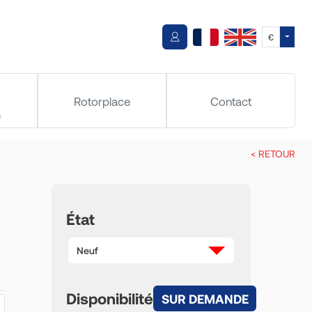
Toggle
€
Rotorplace
Contact
e
< RETOUR
État
Neuf
Disponibilité
SUR DEMANDE