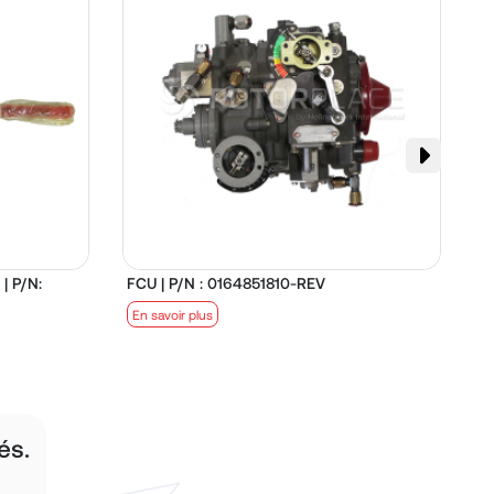
| P/N:
FCU | P/N : 0164851810-REV
D
En savoir plus
E
és.