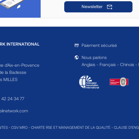
Newsletter
RK INTERNATIONAL
Paiement sécurisé
Nous parlons
Anglais - Français - Chinois -
e d'Aix-en-Provence
e la Badesse
s MILLES
4 42 24 34 77
linetwork.com
NTES
-
CGV MRO
-
CHARTE RSE ET MANAGEMENT DE LA QUALITÉ
-
CLAUSE D'EN