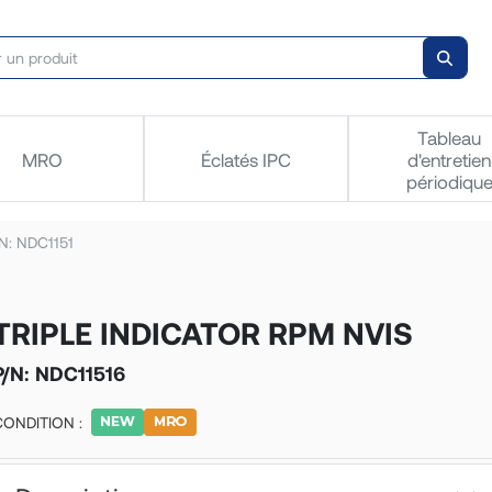
Tableau
MRO
Éclatés IPC
d'entretien
périodiqu
N: NDC1151
TRIPLE INDICATOR RPM NVIS
P/N:
NDC11516
CONDITION :