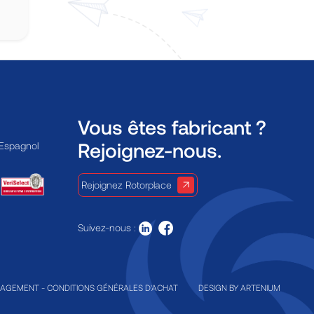
Vous êtes fabricant ?
Rejoignez-nous.
 Espagnol
Rejoignez Rotorplace
Suivez-nous :
GAGEMENT
-
CONDITIONS GÉNÉRALES D'ACHAT
DESIGN BY
ARTENIUM