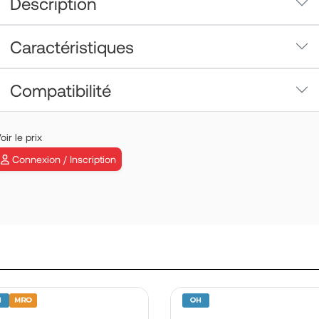
Description
Caractéristiques
Compatibilité
PRESSURE
oir le prix
TRANSMITTER 
704A376420
Connexion / Inscription
En savoir plus