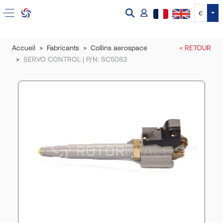
Tog
€
Accueil
Fabricants
Collins aerospace
< RETOUR
SERVO CONTROL | P/N: SC5083