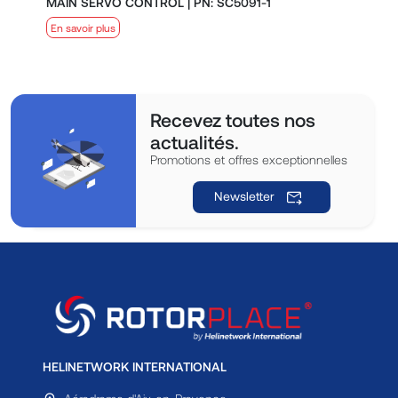
MAIN SERVO CONTROL | PN: SC5091-1
S
En savoir plus
E
Recevez toutes nos
actualités.
Promotions et offres exceptionnelles
Newsletter
HELINETWORK INTERNATIONAL