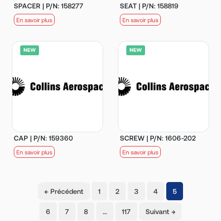
SPACER | P/N: 158277
SEAT | P/N: 158819
En savoir plus
En savoir plus
CAP | P/N: 159360
SCREW | P/N: 1606-202
En savoir plus
En savoir plus
(current)
← Précédent
1
2
3
4
5
6
7
8
…
117
Suivant →