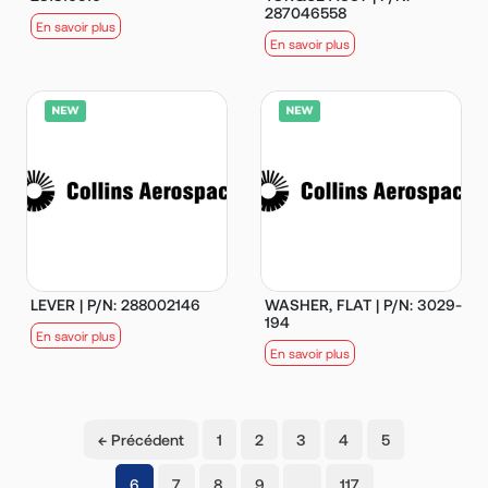
287046558
En savoir plus
En savoir plus
LEVER | P/N: 288002146
WASHER, FLAT | P/N: 3029-
194
En savoir plus
En savoir plus
← Précédent
1
2
3
4
5
(current)
6
7
8
9
…
117