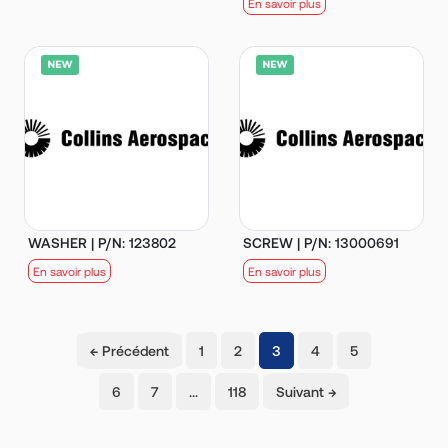
En savoir plus
WASHER | P/N: 123802
SCREW | P/N: 13000691
En savoir plus
En savoir plus
(current)
← Précédent
1
2
3
4
5
6
7
…
118
Suivant →