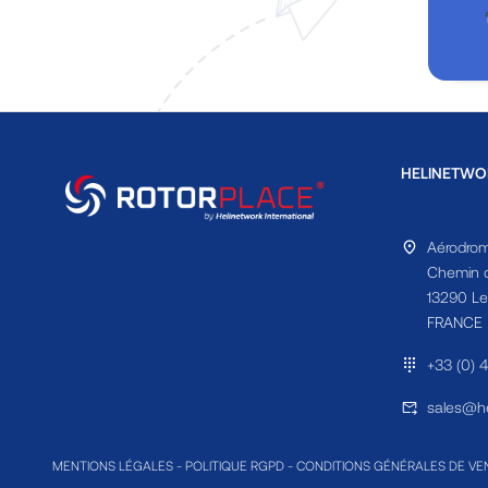
HELINETWO
Aérodrom
Chemin d
13290 Le
FRANCE
+33 (0) 
sales@he
MENTIONS LÉGALES
-
POLITIQUE RGPD
-
CONDITIONS GÉNÉRALES DE VE