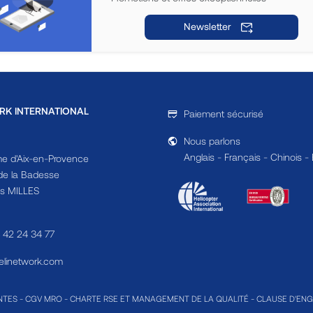
Newsletter
RK INTERNATIONAL
Paiement sécurisé
Nous parlons
Anglais - Français - Chinois -
e d'Aix-en-Provence
e la Badesse
s MILLES
4 42 24 34 77
linetwork.com
NTES
-
CGV MRO
-
CHARTE RSE ET MANAGEMENT DE LA QUALITÉ
-
CLAUSE D'EN