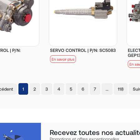
OL | P/N:
SERVO CONTROL | P/N: SC5083
ELECT
GEP1
En savoir plus
En sav
(current)
cédent
1
2
3
4
5
6
7
…
118
Sui
Recevez toutes nos actualit
Promotions et offres exceptionnelles