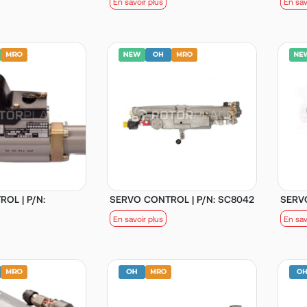
En savoir plus
En sav
OL | P/N:
SERVO CONTROL | P/N: SC8042
SERV
En savoir plus
En sav