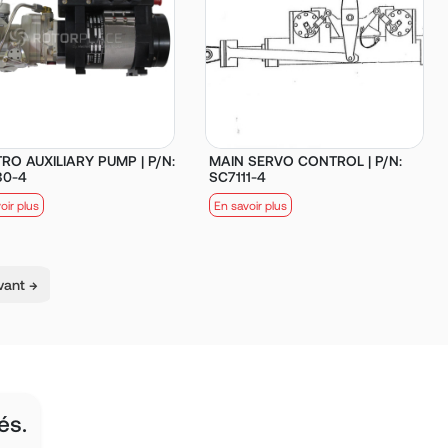
RO AUXILIARY PUMP | P/N:
MAIN SERVO CONTROL | P/N:
30-4
SC7111-4
oir plus
En savoir plus
vant →
és.