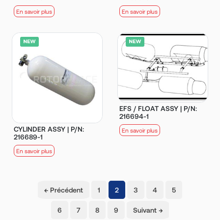
En savoir plus
En savoir plus
EFS / FLOAT ASSY | P/N:
216694-1
CYLINDER ASSY | P/N:
En savoir plus
216689-1
En savoir plus
(current)
← Précédent
1
2
3
4
5
6
7
8
9
Suivant →