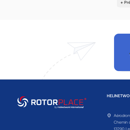
← Pr
HELINETWO
Aérodrom
Chemin d
13290 Le