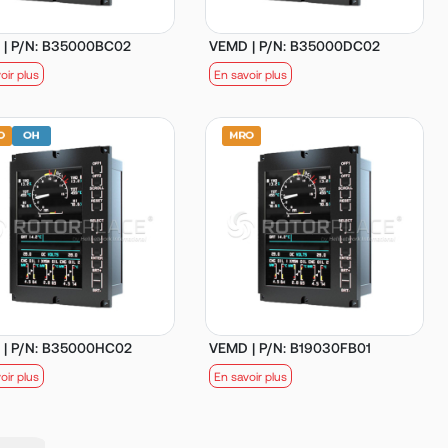
| P/N: B35000BC02
VEMD | P/N: B35000DC02
oir plus
En savoir plus
| P/N: B35000HC02
VEMD | P/N: B19030FB01
oir plus
En savoir plus