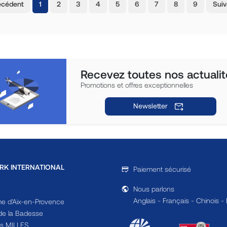
(current)
écédent
1
2
3
4
5
6
7
8
9
Suiv
Recevez toutes nos actualit
Promotions et offres exceptionnelles
Newsletter
RK INTERNATIONAL
Paiement sécurisé
Nous parlons
Anglais - Français - Chinois -
e d'Aix-en-Provence
e la Badesse
s MILLES