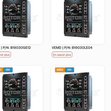
| P/N: B19030GE12
VEMD | P/N: B19030LE04
oir plus
En savoir plus