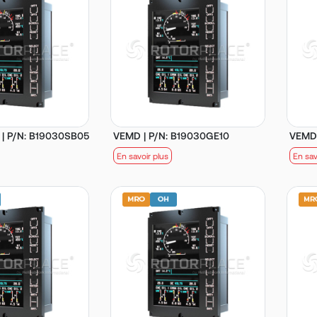
 | P/N: B19030SB05
VEMD | P/N: B19030GE10
VEMD 
En savoir plus
En sav