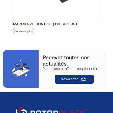
MAIN SERVO CONTROL | PN: SC5091-1
S
En savoir plus
E
Recevez toutes nos
actualités.
Promotions et offres exceptionnelles
Newsletter