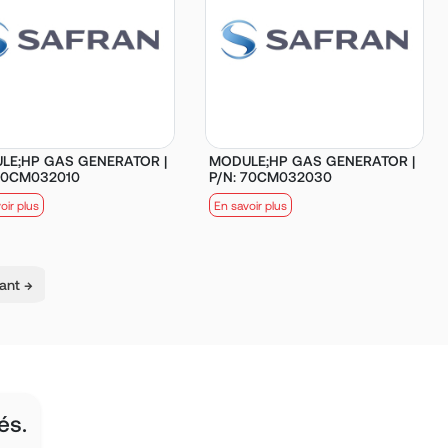
LE;HP GAS GENERATOR |
MODULE;HP GAS GENERATOR |
 70CM032010
P/N: 70CM032030
oir plus
En savoir plus
ant →
és.