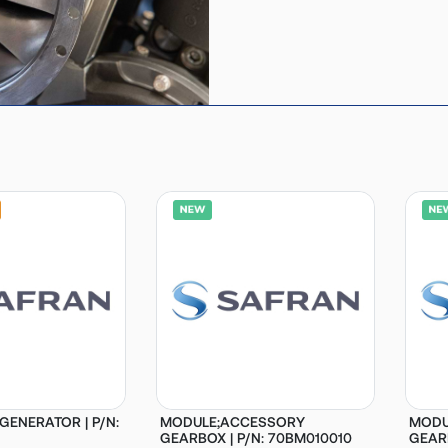
GENERATOR | P/N:
MODULE;ACCESSORY
MODU
GEARBOX | P/N: 70BM010010
GEARB