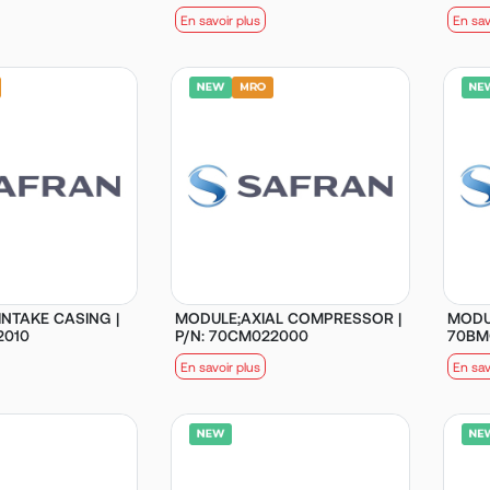
En savoir plus
En sav
INTAKE CASING |
MODULE;AXIAL COMPRESSOR |
MODU
2010
P/N: 70CM022000
70BM
En savoir plus
En sav