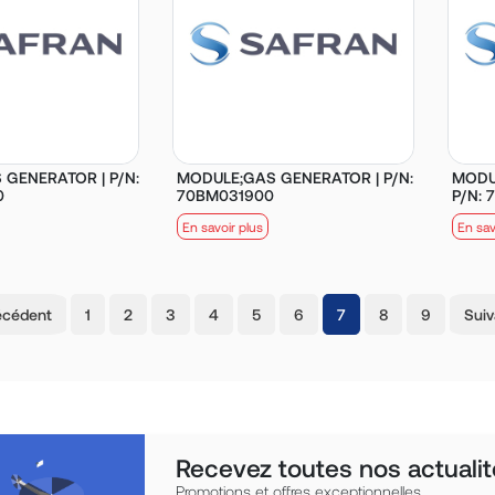
GENERATOR | P/N:
MODULE;GAS GENERATOR | P/N:
MODU
0
70BM031900
P/N:
En savoir plus
En sav
(current)
écédent
1
2
3
4
5
6
7
8
9
Suiv
Recevez toutes nos actualit
Promotions et offres exceptionnelles