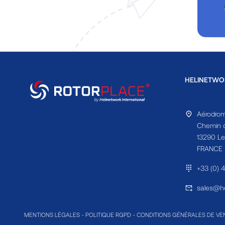
HELINETWO
Aérodrom
Chemin d
13290 Le
FRANCE
+33 (0) 
sales@he
MENTIONS LÉGALES
-
POLITIQUE RGPD
-
CONDITIONS GÉNÉRALES DE VE