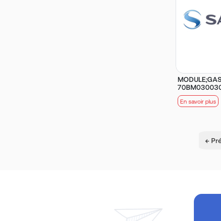
MODULE;GAS 
70BM03003
En savoir plus
← Pr