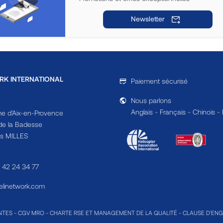
Newsletter
RK INTERNATIONAL
Paiement sécurisé
Nous parlons
Anglais - Français - Chinois -
e d'Aix-en-Provence
e la Badesse
s MILLES
4 42 24 34 77
linetwork.com
NTES
-
CGV MRO
-
CHARTE RSE ET MANAGEMENT DE LA QUALITÉ
-
CLAUSE D'EN